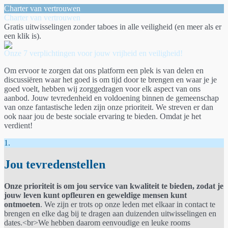
Charter van vertrouwen
Charter van vertrouwen
Gratis uitwisselingen zonder taboes in alle veiligheid (en meer als er
een klik is).
Onze 7 verplichtingen voor jouw vrijheid en veiligheid!
Om ervoor te zorgen dat ons platform een ​​plek is van delen en
discussiëren waar het goed is om tijd door te brengen en waar je je
goed voelt, hebben wij zorggedragen voor elk aspect van ons
aanbod. Jouw tevredenheid en voldoening binnen de gemeenschap
van onze fantastische leden zijn onze prioriteit. We streven er dan
ook naar jou de beste sociale ervaring te bieden. Omdat je het
verdient!
1.
Jou tevredenstellen
Onze prioriteit is om jou service van kwaliteit te bieden, zodat je
jouw leven kunt opfleuren en geweldige mensen kunt
ontmoeten
. We zijn er trots op onze leden met elkaar in contact te
brengen en elke dag bij te dragen aan duizenden uitwisselingen en
dates.<br>We hebben daarom eenvoudige en leuke rooms