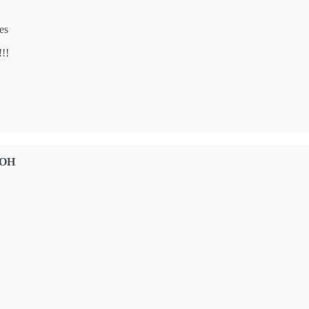
es
!!!
 OH