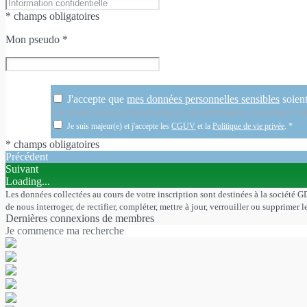
* champs obligatoires
Mon pseudo
*
J'accepte que
mes données personnelles sensibles
soient
Une donnée personnelle sensible est une information concernant l’orig
Je suis majeur(e) et j'accepte les
CGUV
et la
Politique de vie privée
.
*
* champs obligatoires
Précédent
Suivant
Loading...
Les données collectées au cours de votre inscription sont destinées à la société G
de nous interroger, de rectifier, compléter, mettre à jour, verrouiller ou supprim
Dernières connexions de membres
Je commence ma recherche