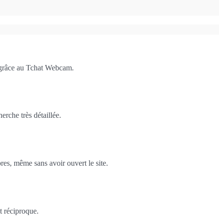
 grâce au Tchat Webcam.
rche très détaillée.
es, même sans avoir ouvert le site.
t réciproque.