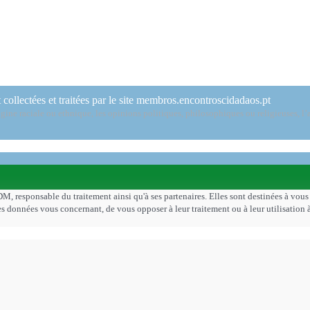
 collectées et traitées par le site membros.encontroscidadaos.pt
ine raciale ou ethnique, les opinions politiques, philosophiques ou religieuses, l’a
DM, responsable du traitement ainsi qu'à ses partenaires. Elles sont destinées à vou
er les données vous concernant, de vous opposer à leur traitement ou à leur utilisati