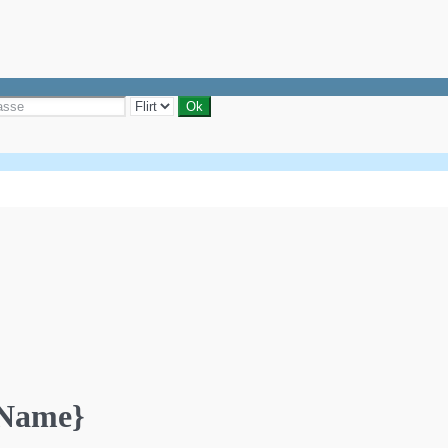
yName}